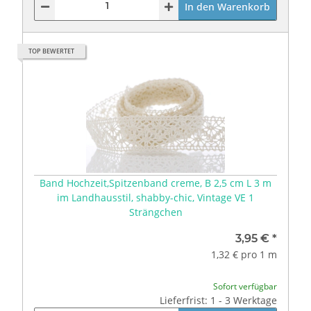
In den Warenkorb
TOP BEWERTET
Band Hochzeit,Spitzenband creme, B 2,5 cm L 3 m
im Landhausstil, shabby-chic, Vintage VE 1
Strängchen
3,95 €
*
1,32 € pro 1 m
Sofort verfügbar
Lieferfrist: 1 - 3 Werktage