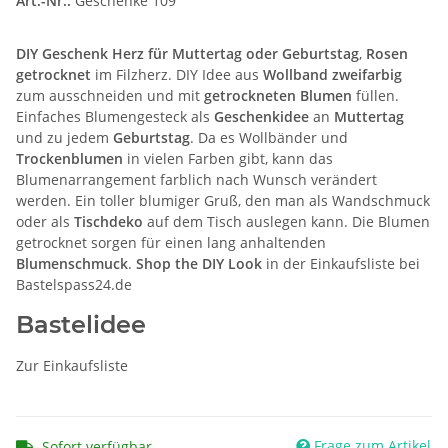
Art.-Nr.:
Geschenke 109
DIY Geschenk Herz für Muttertag oder Geburtstag
,
Rosen
getrocknet
im Filzherz. DIY Idee aus
Wollband zweifarbig
zum ausschneiden und mit
getrockneten Blumen
füllen.
Einfaches Blumengesteck als
Geschenkidee
an
Muttertag
und zu jedem
Geburtstag
. Da es Wollbänder und
Trockenblumen
in vielen Farben gibt, kann das
Blumenarrangement farblich nach Wunsch verändert
werden. Ein toller blumiger Gruß, den man als Wandschmuck
oder als
Tischdeko
auf dem Tisch auslegen kann. Die Blumen
getrocknet sorgen für einen lang anhaltenden
Blumenschmuck
.
Shop the DIY Look
in der Einkaufsliste bei
Bastelspass24.de
Bastelidee
Zur Einkaufsliste
Frage zum Artikel
Sofort verfügbar