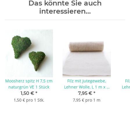
Das könnte Sie auch
interessieren...
Moosherz spitz H 7,5 cm
Filz mit Jutegewebe,
Fi
naturgrün VE 1 Stück
Lehner Wolle, L 1 m x B
Lehn
30 cm, Wollband mit
30
1,50 €
*
7,95 €
*
Jute, creme weiß natur
1,50 € pro 1 Stk.
7,95 € pro 1 m