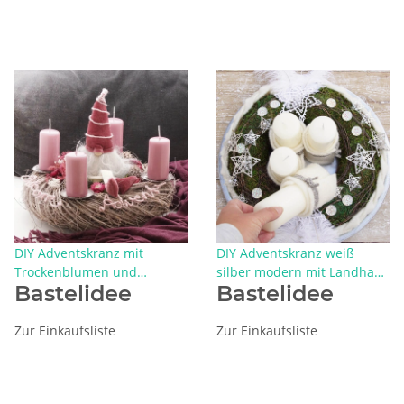
DIY Adventskranz mit
DIY Adventskranz weiß
Trockenblumen und
silber modern mit Landhaus
Bastelidee
Bastelidee
Wichtel, rosa, brombeer, auf
Deko selber dekorieren
geweistem Naturkranz
Zur Einkaufsliste
Zur Einkaufsliste