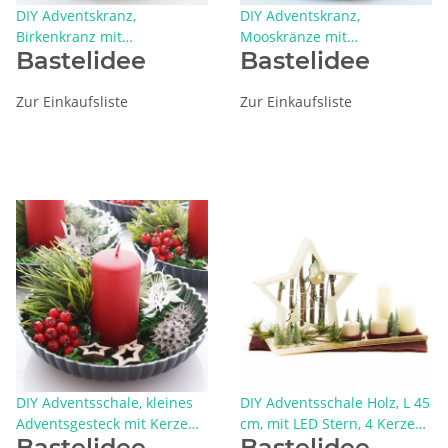
DIY Adventskranz,
DIY Adventskranz,
Birkenkranz mit
Mooskränze mit
Bastelidee
Bastelidee
Trockenblumen rot, weiß,
Trockenblumen und
grün, mit Stabkerzen
Wollband, modern im Boho
Style selbermachen
Zur Einkaufsliste
Zur Einkaufsliste
DIY Adventsschale, kleines
DIY Adventsschale Holz, L 45
Adventsgesteck mit Kerze
cm, mit LED Stern, 4 Kerzen,
Bastelidee
Bastelidee
klassisch rot weiß grün
Tannenbäumchen