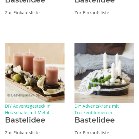
Zur Einkaufsliste
Zur Einkaufsliste
DIY Adventsgesteck in
DIY Adventskranz mit
Holzschale, mit Metall-
Trockenblumen in
Bastelidee
Bastelidee
Kerzenhalter 4fach,
Kuchenform weiß grün,
natürlich, rustikal
modern und natürlich
Zur Einkaufsliste
Zur Einkaufsliste