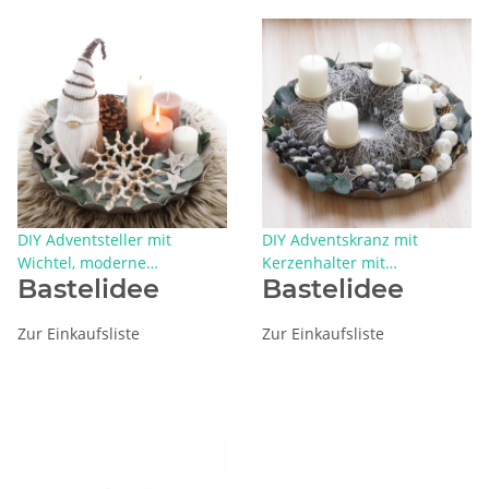
DIY Adventsteller mit
DIY Adventskranz mit
Wichtel, moderne
Kerzenhalter mit
Bastelidee
Bastelidee
Adventsdeko in natur, gold,
Trockenblumen, Eukalyptus,
creme
Beeren und Sterne selber
dekorieren
Zur Einkaufsliste
Zur Einkaufsliste