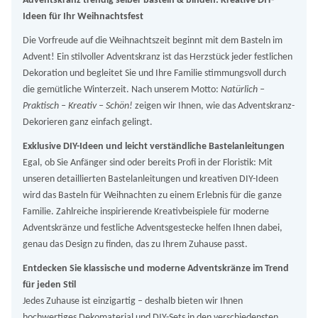
Adventskranz trendig selber basteln & binden: Kreative DIY-
Ideen für Ihr Weihnachtsfest
Die Vorfreude auf die Weihnachtszeit beginnt mit dem Basteln im
Advent! Ein stilvoller Adventskranz ist das Herzstück jeder festlichen
Dekoration und begleitet Sie und Ihre Familie stimmungsvoll durch
die gemütliche Winterzeit. Nach unserem Motto:
Natürlich –
Praktisch – Kreativ – Schön!
zeigen wir Ihnen, wie das Adventskranz-
Dekorieren ganz einfach gelingt.
Exklusive DIY-Ideen und leicht verständliche Bastelanleitungen
Egal, ob Sie Anfänger sind oder bereits Profi in der Floristik: Mit
unseren detaillierten Bastelanleitungen und kreativen DIY-Ideen
wird das Basteln für Weihnachten zu einem Erlebnis für die ganze
Familie. Zahlreiche inspirierende Kreativbeispiele für moderne
Adventskränze und festliche Adventsgestecke helfen Ihnen dabei,
genau das Design zu finden, das zu Ihrem Zuhause passt.
Entdecken Sie klassische und moderne Adventskränze im Trend
für jeden Stil
Jedes Zuhause ist einzigartig – deshalb bieten wir Ihnen
hochwertiges Dekomaterial und DIY-Sets in den verschiedensten