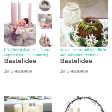
DIY Adventskranz mit Lunte
Adventskranz mit Windlicht
Zopfmuster aus Kammzug
auf Holzteller moderne
Bastelidee
Bastelidee
grau mit rosa Stabkerzen
Weihnachtsdeko mit Wollfilz
und Trockenblumenmix
Zur Einkaufsliste
Zur Einkaufsliste