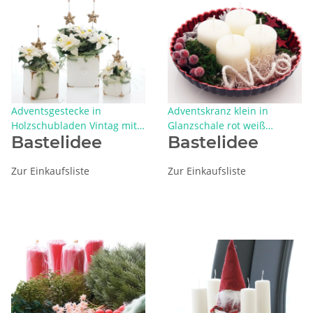
Adventsgestecke in
Adventskranz klein in
Holzschubladen Vintag mit
Glanzschale rot weiß
Bastelidee
Bastelidee
Weihnachtssterne creme
dekoriert
weiß
Zur Einkaufsliste
Zur Einkaufsliste