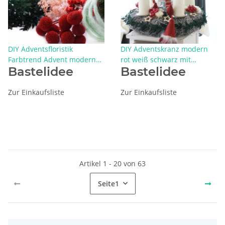
DIY Adventsfloristik
DIY Adventskranz modern
Farbtrend Advent modern
rot weiß schwarz mit
Bastelidee
Bastelidee
dekorieren und basteln
Wichtel und Trockenblumen
Zur Einkaufsliste
Zur Einkaufsliste
Artikel 1 - 20 von 63
Seite
1