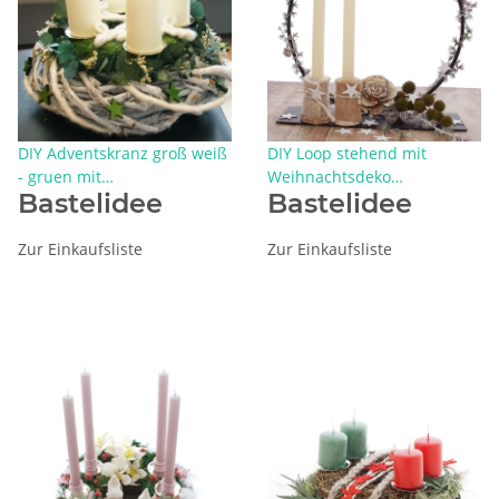
DIY Adventskranz groß weiß
DIY Loop stehend mit
- gruen mit
Weihnachtsdeko
Bastelidee
Bastelidee
Eukalyptus,Trockenblumen
Kerzenständer und
und Wickelstern
Trockenfloristik für
Tischdeko und Fensterdeko
Zur Einkaufsliste
Zur Einkaufsliste
Weihnachten