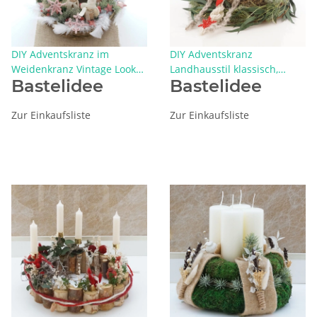
DIY Adventskranz im
DIY Adventskranz
Weidenkranz Vintage Look
Landhausstil klassisch,
Bastelidee
Bastelidee
mit Trockenfloristik rosa
skandinavisch, rot, weiß,
weiß
grün mit Filzdeko
Zur Einkaufsliste
Zur Einkaufsliste