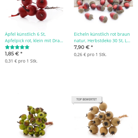
Äpfel künstlich 6 St,
Eicheln künstlich rot braun
Apfelpick rot, klein mit Draht
natur, Herbstdeko 30 St, L
Gr. D 2 cm
3,3 cm, mit echtem
7,90 €
*
Eichelboden
1,85 €
*
0,26 € pro 1 Stk.
0,31 € pro 1 Stk.
TOP BEWERTET