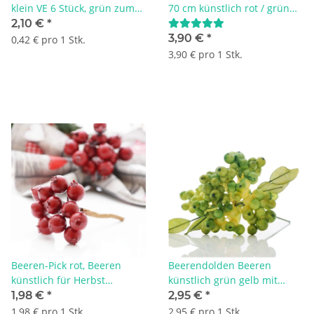
klein VE 6 Stück, grün zum
70 cm künstlich rot / grün
Basteln | Herbst,
mit Blätter
2,10 €
*
Weihnachten und Advent
3,90 €
*
0,42 € pro 1 Stk.
3,90 € pro 1 Stk.
Beeren-Pick rot, Beeren
Beerendolden Beeren
künstlich für Herbst
künstlich grün gelb mit
Weihnachten VE 1 St mit 11-
Drahtstiel VE 1 Stück
1,98 €
*
2,95 €
*
12 Beeren
1,98 € pro 1 Stk.
2,95 € pro 1 Stk.