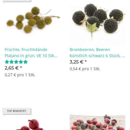
Früchte, Fruchtstände
Brombeeren, Beeren
Platano in grün, VE 10 Stk
künstlich schwarz 6 Stück, D
Gr. 1,5 bis 2,5 cm.
2 cm mit Draht
3,25 €
*
2,65 €
*
0,54 € pro 1 Stk.
0,27 € pro 1 Stk.
TOP BEWERTET