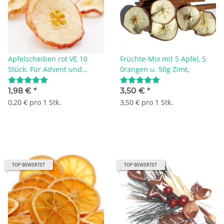
Apfelscheiben rot VE 10
Früchte-Mix mit 5 Apfel, 5
Stück. Für Advent und
0rangen u. 50g Zimt,
Weihnachten - GÜNSTiG
kaufen. Fruchtscheiben zum
1,98 €
*
3,50 €
*
Dekorieren und Basteln
0,20 € pro 1 Stk.
3,50 € pro 1 Stk.
TOP BEWERTET
TOP BEWERTET