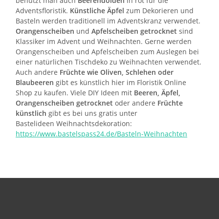
benützt man auch
Beerendolden
in rot für die
Adventsfloristik.
Künstliche Äpfel
zum Dekorieren und
Basteln werden traditionell im Adventskranz verwendet.
Orangenscheiben
und
Apfelscheiben getrocknet
sind
Klassiker im Advent und Weihnachten. Gerne werden
Orangenscheiben und Apfelscheiben zum Auslegen bei
einer natürlichen Tischdeko zu Weihnachten verwendet.
Auch andere
Früchte wie Oliven, Schlehen oder
Blaubeeren
gibt es künstlich hier im Floristik Online
Shop zu kaufen. Viele DIY Ideen mit
Beeren, Äpfel,
Orangenscheiben getrocknet
oder andere
Früchte
künstlich
gibt es bei uns gratis unter
Bastelideen Weihnachtsdekoration:
https://www.bastelspass24.de/Basteln-Weihnachten