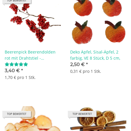
TOP BEWERTET
Beerenpick Beerendolden
Deko Äpfel, Sisal-Äpfel, 2
rot mit Drahtstiel -
farbig, VE 8 Stück, D 5 cm,
Wasserabweisend! VE 2
2,50 €
*
Stück
3,40 €
*
0,31 € pro 1 Stk.
1,70 € pro 1 Stk.
TOP BEWERTET
TOP BEWERTET