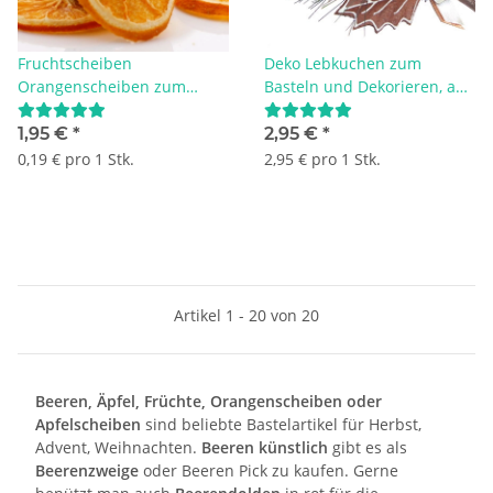
Fruchtscheiben
Deko Lebkuchen zum
Orangenscheiben zum
Basteln und Dekorieren, am
Basteln und Dekorieren 10
Stab, L 40 cm VE 1 Stück
Stück
1,95 €
*
2,95 €
*
0,19 € pro 1 Stk.
2,95 € pro 1 Stk.
Artikel 1 - 20 von 20
Beeren, Äpfel, Früchte, Orangenscheiben oder
Apfelscheiben
sind beliebte Bastelartikel für Herbst,
Advent, Weihnachten.
Beeren künstlich
gibt es als
Beerenzweige
oder Beeren Pick zu kaufen. Gerne