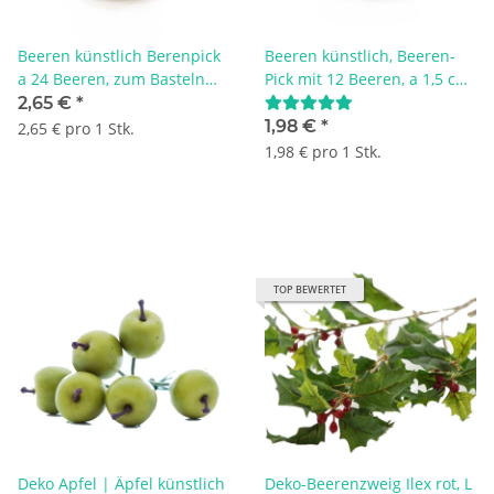
Beeren künstlich Berenpick
Beeren künstlich, Beeren-
a 24 Beeren, zum Basteln
Pick mit 12 Beeren, a 1,5 cm
und Dekorieren, grün -
zum Basteln und
2,65 €
*
braun
Dekorieren, braun - beige
1,98 €
*
2,65 € pro 1 Stk.
1,98 € pro 1 Stk.
TOP BEWERTET
Deko Apfel | Äpfel künstlich
Deko-Beerenzweig Ilex rot, L