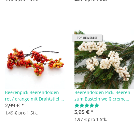
TOP BEWERTET
Beerenpick Beerendolden
Beerendolden Pick, Beeren
rot / orange mit Drahtstiel -
zum Basteln weiß creme
Wasserabweisend! VE 2
künstlich, VE 2 Stiele a 3
2,99 €
*
Stück
Dolden,
3,95 €
*
1,49 € pro 1 Stk.
1,97 € pro 1 Stk.