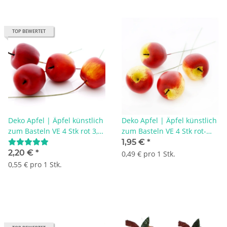
TOP BEWERTET
Deko Apfel | Äpfel künstlich
Deko Apfel | Äpfel künstlich
zum Basteln VE 4 Stk rot 3,5
zum Basteln VE 4 Stk rot-
cm mit Draht für Herbst,
gelb-orange 3,5 cm mit
1,95 €
*
Weihnachten und Advent
Draht für Herbst,
2,20 €
*
0,49 € pro 1 Stk.
Weihnachten und Advent
0,55 € pro 1 Stk.