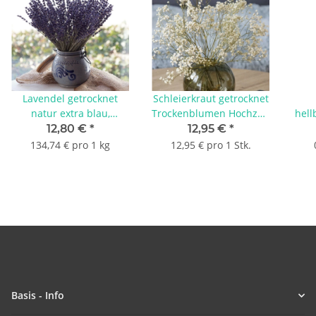
Lavendel getrocknet
Schleierkraut getrocknet
natur extra blau,
Trockenblumen Hochzeit
hell
Trockenblumen VE 1
creme weiß 1 Bund, L ca.
mit 
12,80 €
*
12,95 €
*
großer Bund ca. 95 g
60 - 70 cm
134,74 € pro 1 kg
12,95 € pro 1 Stk.
Basis - Info