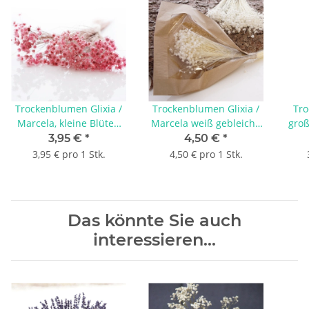
Trockenblumen Glixia /
Trockenblumen Glixia /
Tro
Marcela, kleine Blüten
Marcela weiß gebleicht,
groß
mit Stiel, L ca. 25 cm,
kleine Blüten mit Stiel, L
ca. 
3,95 €
*
4,50 €
*
rosa
ca. 25 cm
3,95 € pro 1 Stk.
4,50 € pro 1 Stk.
Das könnte Sie auch
interessieren...