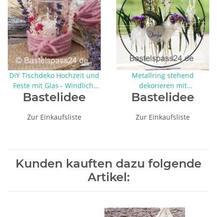
DIY Tischdeko Hochzeit und
Metallring stehend
Feste mit Glas - Windlicht
dekorieren mit
Bastelidee
Bastelidee
und Trockenblumen
Trockenblumen, H 30 cm,
selbermachen
schwarz, DIY Idee mit
Anleitung
Zur Einkaufsliste
Zur Einkaufsliste
Kunden kauften dazu folgende
Artikel: