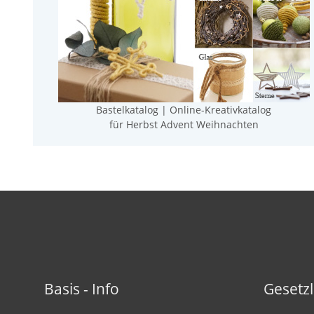
Bastelkatalog | Online-Kreativkatalog
für Herbst Advent Weihnachten
Basis - Info
Gesetzl