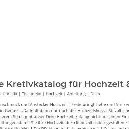
e Kretivkatalog für Hochzeit 
rfloristik | Tischdeko | Hochzeit | Anleitung | Deko
enschmuck und Anstecker Hochzeit | Feste bringt Liebe und Vorfre
in Genuss. „Da fehlt dann nur noch der Hochzeitskuss“. Stilvoll sin
eren. Somit gibt unser Deko Hochzeitskatalog nicht nur einen Einbl
itungen, damit Sie Ihre Hochzeitsdeko liebevoll selber gestalten kö
hochzeitsdeko_1 Die DIY Ideen im Katalog Hochzeit & Feste sind mi