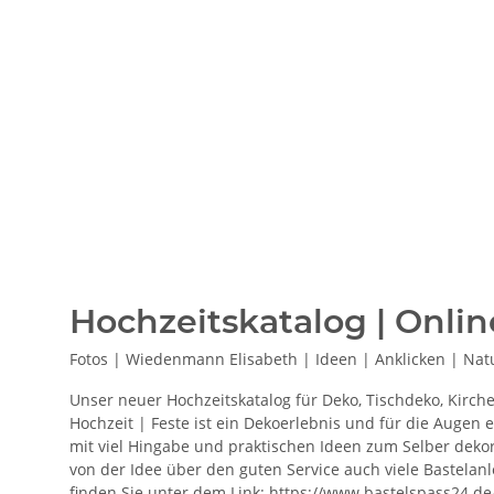
Hochzeitskatalog | Onlin
Fotos | Wiedenmann Elisabeth | Ideen | Anklicken | Natu
Unser neuer Hochzeitskatalog für Deko, Tischdeko, Kirch
Hochzeit | Feste ist ein Dekoerlebnis und für die Augen e
mit viel Hingabe und praktischen Ideen zum Selber dekori
von der Idee über den guten Service auch viele Bastelanle
finden Sie unter dem Link: https://www.bastelspass24.de/