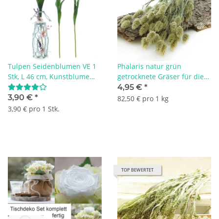
Tulpen Seidenblumen VE 1
Phalaris natur grün
Stk, L 46 cm, Kunstblume
getrocknete Gräser für die
von hoher Qualität, burgund
Trockenfloristik VE 1 Bund, L
4,95 €
*
ca.60 cm
3,90 €
*
82,50 € pro 1 kg
3,90 € pro 1 Stk.
TOP BEWERTET