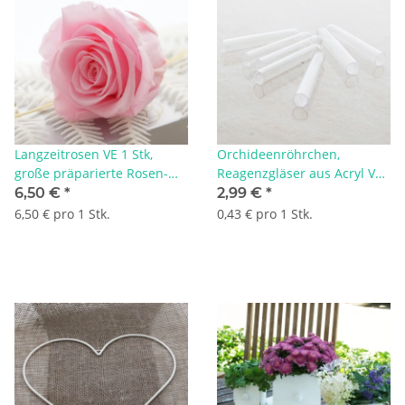
Langzeitrosen VE 1 Stk,
Orchideenröhrchen,
große präparierte Rosen-
Reagenzgläser aus Acryl VE
stabilisiert, Farbe rosa, D
7 Stk für Frischblumen und
6,50 €
*
2,99 €
*
ca.7 cm
Trockenblumen
6,50 € pro 1 Stk.
0,43 € pro 1 Stk.