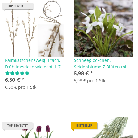
TOP BEWERTET
Palmkätzchenzweig 3 fach,
Schneeglöckchen,
Frühlingsdeko wie echt, L 78
Seidenblume 7 Blüten mit
cm, 1 Stiel mit 3 Zweige,
Stiel H 24 cm
5,98 €
*
Weidenkätzchen künstlich
6,50 €
*
5,98 € pro 1 Stk.
für Frühjahrsdeko und
6,50 € pro 1 Stk.
Osterstrauß
TOP BEWERTET
BESTSELLER