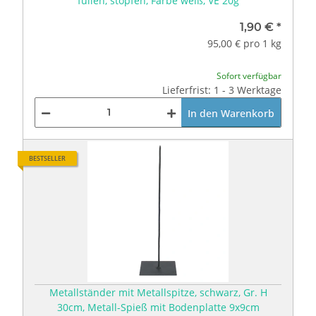
füllen, stopfen, Farbe weiß, VE 20g
Elisabeth Wiedenmann
1,90 €
*
© Fotos, Idee, Anleitung, Realisierung
95,00 € pro 1 kg
von
Elisabeth Wiedenmann, Floristin & Autorin für kreative
Ideen bei Bastelspass24.de
Sofort verfügbar
Lieferfrist: 1 - 3 Werktage
In den Warenkorb
BESTSELLER
Metallständer mit Metallspitze, schwarz, Gr. H
30cm, Metall-Spieß mit Bodenplatte 9x9cm