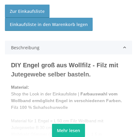
Zur Einkaufsliste
Einkaufsliste in den Warenkorb legen
Beschreibung
DIY Engel groß aus Wollfilz - Filz mit
Jutegewebe selber basteln.
Material:
Shop the Look in der Einkaufsliste |
Farbauswahl vom
Wollband ermöglicht Engel in verschiedenen Farben.
Filz 100 % Schafschurwolle
Material für 1 Engel = L 50 cm Filz Wollband mit
Jutegewebe B 30 cm
Mehr lesen
Wolldraht Glimmer ( Kopf und Knopf ) = 1,5 m