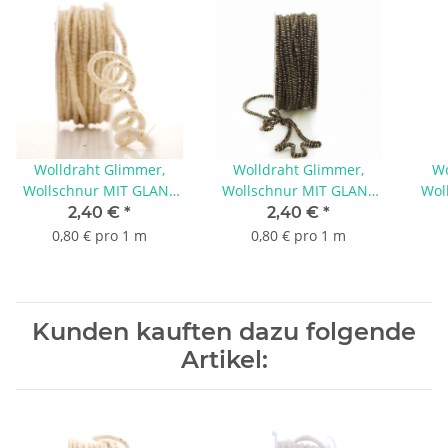
Wolldraht Glimmer,
Wolldraht Glimmer,
Wo
Wollschnur MIT GLANZ
Wollschnur MIT GLANZ
Wol
& DRAHT + Jutekern, L 3
& DRAHT + Jutekern, L 3
& DRAHT + Jutekern, L 3
2,40 €
*
2,40 €
*
m Stärke 5 mm, echte
m Stärke 5 mm, echte
m S
0,80 € pro 1 m
0,80 € pro 1 m
Schurwolle in creme /
Schurwolle in d-braun /
Sch
gold
kupfer
Kunden kauften dazu folgende
Artikel: