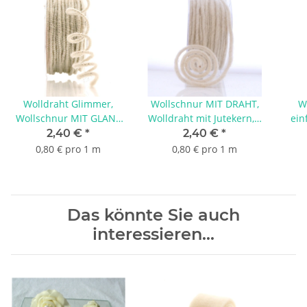
Wolldraht Glimmer,
Wollschnur MIT DRAHT,
W
Wollschnur MIT GLANZ
Wolldraht mit Jutekern, L
ein
& DRAHT + Jutekern, L 3
3 m Stärke 5 mm, echte
Gr.
2,40 €
*
2,40 €
*
m Stärke 5 mm, echte
Schurwolle in natur
0,80 € pro 1 m
0,80 € pro 1 m
Schurwolle in weiß /
weiß
silber
Das könnte Sie auch
interessieren...