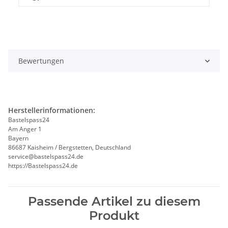
einfacher ist.
Trendiges Basteln mit Wolldraht an
Metallringen ist ein Must have
geworden. Ob Retro-Wickelsterne,
Bewertungen
Engel, Blumen oder ein Welcome, alles
lässt sich leicht formen und basteln.
Herstellerinformationen:
Unsere DIY Ideen mit Wolldraht
Bastelspass24
Am Anger 1
Glimmer oder auch ohne Glanzfaden
Bayern
findet man in vielen Kreativideen bei
86687 Kaisheim / Bergstetten, Deutschland
service@bastelspass24.de
Basteln mit Wolle.
https://Bastelspass24.de
Passende Artikel zu diesem
Produkt