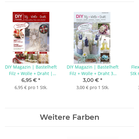
DIY Magazin | Bastelheft
DIY Magazin | Bastelheft
Fle
Filz + Wolle + Draht |
Filz + Wolle + Draht 34
Stk 
Advent - Weihnachten -
Bastelideen, 60 Seiten
Re
6,95 €
*
3,00 €
*
Herbst | 40 Bastelideen
mit viel Floristik
Bäum
6,95 € pro 1 Stk.
3,00 € pro 1 Stk.
viel Floristik
dr
Weitere Farben