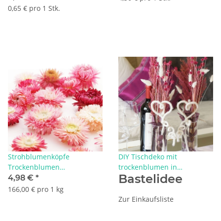
0,65 € pro 1 Stk.
Strohblumenköpfe
DIY Tischdeko mit
Trockenblumen
trockenblumen in
Bastelidee
Helichrysum natur hell rosa
Glasvasen, Pampas, Lagurus
4,98 €
*
creme VE 30 g, zum Basteln
und Herzen
166,00 € pro 1 kg
im Landhausstil
Zur Einkaufsliste