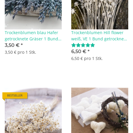
Trockenblumen blau Hafer
Trockenblumen Hill flower
getrocknete Gräser 1 Bund,
weiß, VE 1 Bund getrocknete
L ca. 65 cm
Blumen für Hochdzeitsdeko,
3,50 €
*
L ca. 40 cm
6,50 €
*
3,50 € pro 1 Stk.
6,50 € pro 1 Stk.
BESTSELLER