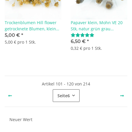
Trockenblumen Hill flower
Papaver klein, Mohn VE 20
getrocknete Blumen, kleine
Stk, natur grün grau
Blüten mit Stiel, L ca. 40 cm,
Trockenblumen mit Stiel L
5,00 €
*
natur hellbraun
ca. 20-35 cm
6,50 €
*
5,00 € pro 1 Stk.
0,32 € pro 1 Stk.
Artikel 101 - 120 von 214
Seite
6
Neuer Wert