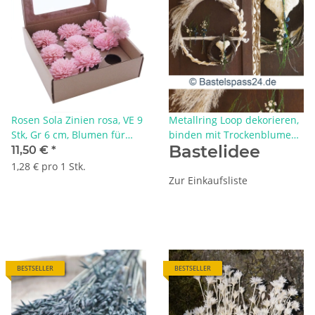
Rosen Sola Zinien rosa, VE 9
Metallring Loop dekorieren,
Stk, Gr 6 cm, Blumen für
binden mit Trockenblumen
Bastelidee
Tischdeko &
natur, weiß, blau,
11,50 €
*
Trockenblumenfloristik
Türschmuck Wanddeko
1,28 € pro 1 Stk.
Zur Einkaufsliste
BESTSELLER
BESTSELLER