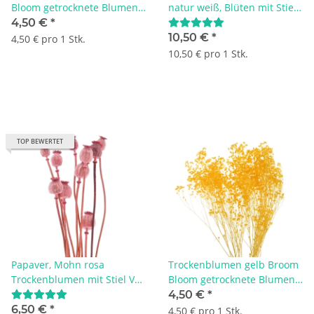
Bloom getrocknete Blumen
natur weiß, Blüten mit Stiel,
1 Bund, L ca. 40 cm
VE 1 Bund
4,50 €
*
10,50 €
*
4,50 € pro 1 Stk.
10,50 € pro 1 Stk.
TOP BEWERTET
Papaver, Mohn rosa
Trockenblumen gelb Broom
Trockenblumen mit Stiel VE
Bloom getrocknete Blumen
10 Stk L ca. 30-50 cm
1 Bund, L ca. 30 cm
4,50 €
*
6,50 €
*
4,50 € pro 1 Stk.