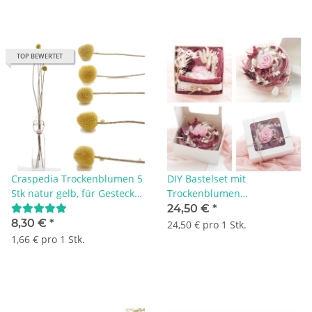
TOP BEWERTET
Craspedia Trockenblumen 5
DIY Bastelset mit
Stk natur gelb, für Gestecke
Trockenblumen
und Glasvasen dekorieren
Rosengesteck mit echter
24,50 €
*
Rose stabilisiert, mit
8,30 €
*
24,50 € pro 1 Stk.
Anleitung
1,66 € pro 1 Stk.