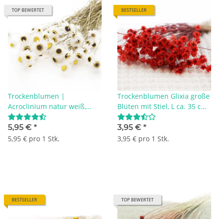
TOP BEWERTET
BESTSELLER
Trockenblumen |
Trockenblumen Glixia große
Acroclinium natur weiß,
Blüten mit Stiel, L ca. 35 cm,
Blüten mit Stiel, VE 1 Bund
hellrot
5,95 €
*
3,95 €
*
5,95 € pro 1 Stk.
3,95 € pro 1 Stk.
BESTSELLER
TOP BEWERTET