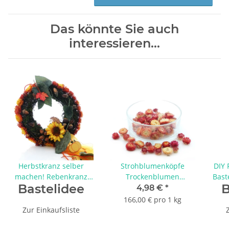
Das könnte Sie auch
interessieren...
Herbstkranz selber
Strohblumenköpfe
DIY 
machen! Rebenkranz
Trockenblumen
Bast
Bastelidee
B
mit Moos, Sonnenblume,
Helichrysum natur lachs
4,98 €
*
Strohblumen und
/ hellorange / pink VE 30
Wol
166,00 € pro 1 kg
Herbstdeko
g zum Basteln
Zur Einkaufsliste