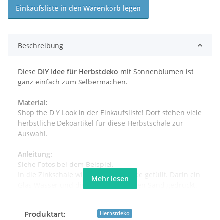
Einkaufsliste in den Warenkorb legen
Beschreibung
Diese
DIY Idee für Herbstdeko
mit Sonnenblumen ist
ganz einfach zum Selbermachen.
Material:
Shop the DIY Look in der Einkaufsliste! Dort stehen viele
herbstliche Dekoartikel für diese Herbstschale zur
Auswahl.
Anleitung:
Siehe Fotos bei dem Beispiel.
In die Zinkschale wird Sand oder Erde gefüllt. Darin ein
Mehr lesen
Glas Wasser und die Kerze wird in den Sand gedrückt.
Flockenmoos auslegen und die Herbstdeko anordnen.
Eine frische Sonnenblume ganz kurz geschnitten in das
Produktart:
Herbstdeko
Glas mit Wasser geben.