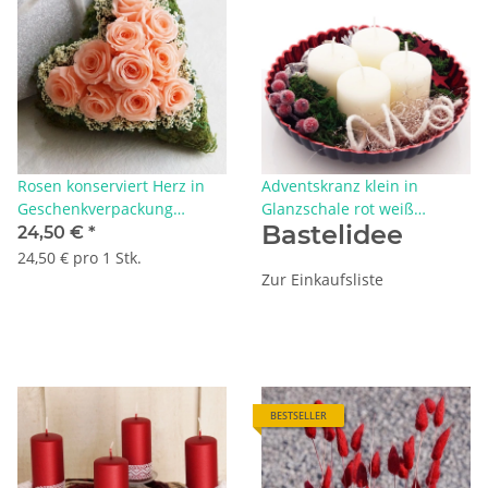
Rosen konserviert Herz in
Adventskranz klein in
Geschenkverpackung
Glanzschale rot weiß
Bastelidee
stabilisierte Rosen auf
dekoriert
24,50 €
*
Moosherz für Valentistag,
24,50 € pro 1 Stk.
Muttertag, Geburtstag
Zur Einkaufsliste
BESTSELLER