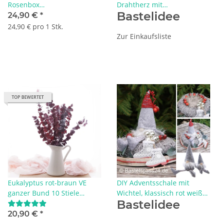
Rosenbox
Drahtherz mit
Bastelidee
Geschenkverpackung 1 Rose
Trockenblumen
24,90 €
*
mit Eukalyptus und Lagurus
24,90 € pro 1 Stk.
Zur Einkaufsliste
TOP BEWERTET
Eukalyptus rot-braun VE
DIY Adventsschale mit
ganzer Bund 10 Stiele
Wichtel, klassisch rot weiß
Bastelidee
präparierte, haltbare
grau, Tischdeko Advent
Eukalyptusblätter
20,90 €
*