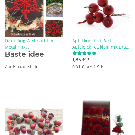
Deko-Ring Weihnachten,
Äpfel künstlich 6 St,
Metallring
Apfelpick rot, klein mit Draht
Bastelidee
mitTrockenblumen und
Gr. D 2 cm
Wickelstern
1,85 €
*
Zur Einkaufsliste
0,31 € pro 1 Stk.