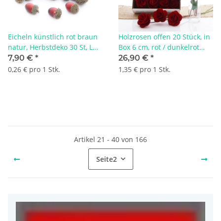
Eicheln künstlich rot braun
Holzrosen offen 20 Stück, in
natur, Herbstdeko 30 St, L
Box 6 cm, rot / dunkelrot
3,3 cm, mit echtem
premium Qualität
7,90 €
*
26,90 €
*
Eichelboden
0,26 € pro 1 Stk.
1,35 € pro 1 Stk.
Artikel 21 - 40 von 166
Seite
2