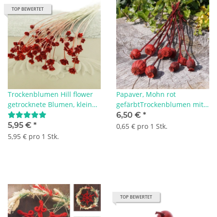
TOP BEWERTET
Trockenblumen Hill flower
Papaver, Mohn rot
getrocknete Blumen, kleine
gefärbtTrockenblumen mit
Blüten mit Stiel, L ca. 40 cm,
Stiel VE 10 Stk L ca. 30-50 cm
6,50 €
*
dunkel rot
5,95 €
*
0,65 € pro 1 Stk.
5,95 € pro 1 Stk.
TOP BEWERTET