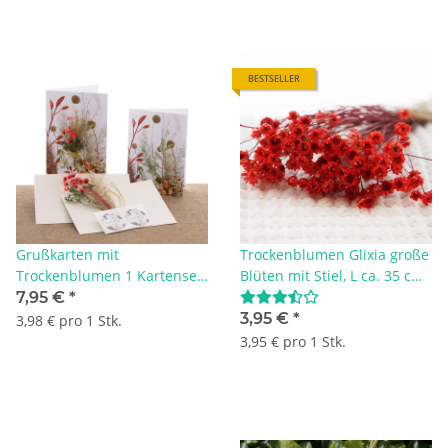
BESTSELLER
Grußkarten mit
Trockenblumen Glixia große
Trockenblumen 1 Kartenset
Blüten mit Stiel, L ca. 35 cm,
mit 2 Karten, Bastelset mit
hellrot
7,95 €
*
Doppelgrußkarten
3,95 €
*
3,98 € pro 1 Stk.
3,95 € pro 1 Stk.