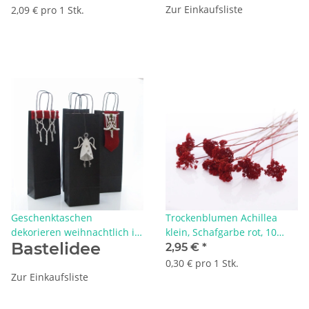
Trockenblumen Deko
Zur Einkaufsliste
2,09 € pro 1 Stk.
Geschenktaschen
Trockenblumen Achillea
dekorieren weihnachtlich im
klein, Schafgarbe rot, 10
Bastelidee
Easy-Makramee Look
Stück, haltbare kleine Blüten
2,95 €
*
0,30 € pro 1 Stk.
Zur Einkaufsliste