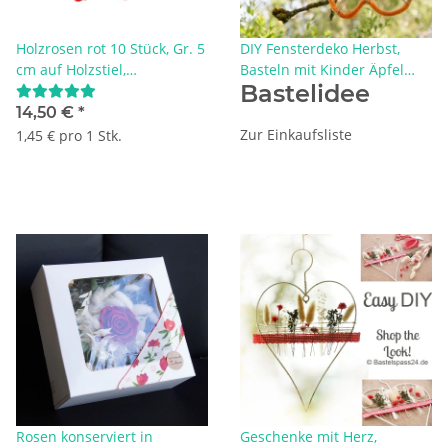
Holzrosen rot 10 Stück, Gr. 5
DIY Fensterdeko Herbst,
cm auf Holzstiel,
Basteln mit Kinder Äpfel
Bastelidee
Trockenfloristik und
und Birnen aus Wolldraht,
Grabschmuck
Wollkordel
14,50 €
*
Zur Einkaufsliste
1,45 € pro 1 Stk.
Rosen konserviert in
Geschenke mit Herz,