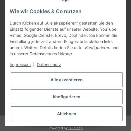
Wie wir Cookies & Co nutzen
KONTAKT
Durch Klicken auf „Alle akzeptieren“ gestatten Sie den
Einsatz folgender Dienste auf unserer Website: YouTube,
Vimeo, Google Dienste, Brevo, Doofinder. Sie können die
Einstellung jederzeit ändern (Fingerabdruck-Icon links
unten). Weitere Details finden Sie unter
Konfigurieren
und
in unserer
Datenschutzerklärung
.
Impressum
|
Datenschutz
Alle akzeptieren
Konfigurieren
* Alle Preise inkl. gesetzlicher USt., zzgl.
Versand
Ablehnen
© Copyright - Bastelspass24 • 2007 - 2026
Besucherzähler: 9862868
Powered by
JTL-Shop