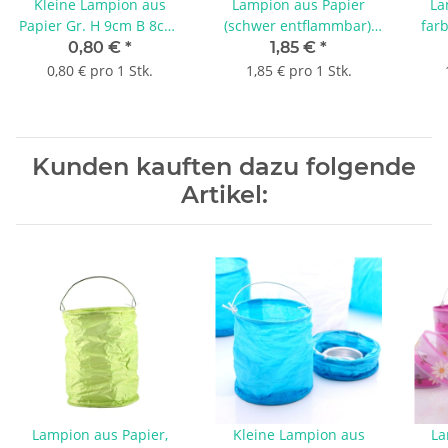
Kleine Lampion aus
Lampion aus Papier
La
Papier Gr. H 9cm B 8cm,
(schwer entflammbar),
farb
farbige Windlichter für
pink, 10x15cm für
die 
0,80 €
*
1,85 €
*
die Tischdeko, mit
Tischdeko & Gartendeko
0,80 € pro 1 Stk.
1,85 € pro 1 Stk.
Kerzenbecher, VE 1
Ke
Stück blau
Kunden kauften dazu folgende
Artikel:
Lampion aus Papier,
Kleine Lampion aus
La