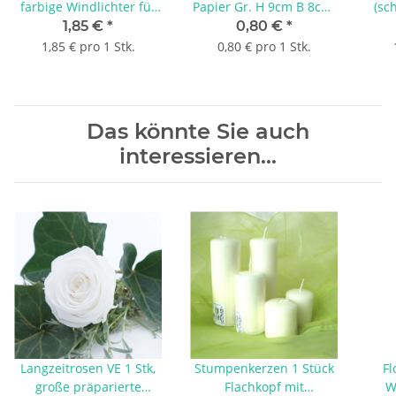
farbige Windlichter für
Papier Gr. H 9cm B 8cm,
(sc
die Tischdeko, Gr. H 15
farbige Windlichter für
p
1,85 €
*
0,80 €
*
cm B 10 cm mit
die Tischdeko, mit
Tisc
1,85 € pro 1 Stk.
0,80 € pro 1 Stk.
Kerzenbecher, VE 1
Kerzenbecher, VE 1
Stück grün
Stück blau
Das könnte Sie auch
interessieren...
Langzeitrosen VE 1 Stk,
Stumpenkerzen 1 Stück
Fl
große präparierte
Flachkopf mit
W