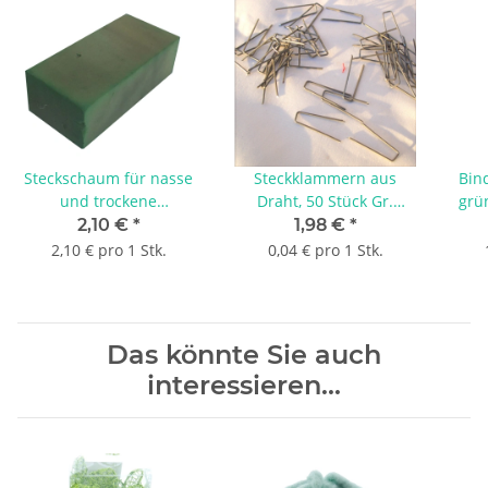
Steckschaum für nasse
Steckklammern aus
Bin
und trockene
Draht, 50 Stück Gr.
grü
Verarbeitung für Frische
10x25 mm
a
2,10 €
*
1,98 €
*
Blumen und
2,10 € pro 1 Stk.
0,04 € pro 1 Stk.
Trockengestecke 1 Ziegel
grün
Das könnte Sie auch
interessieren...