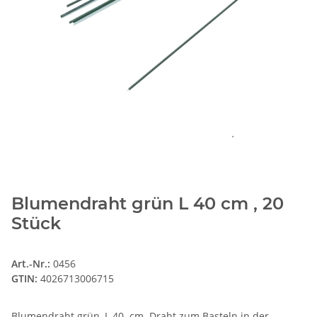
Blumendraht grün L 40 cm , 20
Stück
Art.-Nr.:
0456
GTIN:
4026713006715
Blumendraht grün, L 40 cm. Draht zum Basteln in der